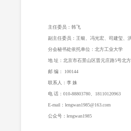
主任委员：韩
飞
副主任委员：王
银、
冯光宏、
司建玺、
分会秘书处依托单位：
北方工业大学
地
址：北京市石景山区晋元庄路
5
号北方
邮
编：
100144
联系人：李
姝
电
话：
010-88803780
、
18110120963
E-mail
：
lengwan1985@163.com
公众号：
lengwan1985