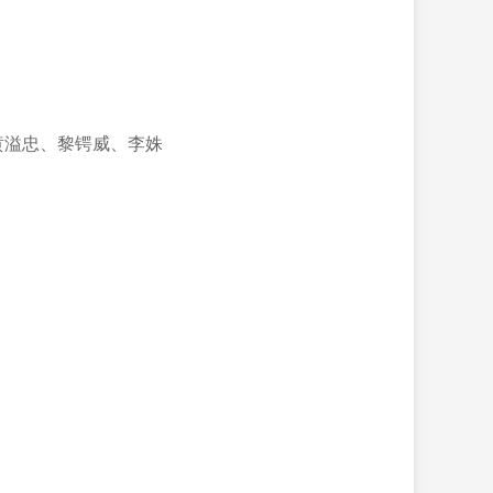
黄溢忠、黎锷威、
李
姝