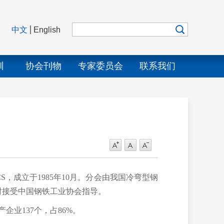
中文
English
训
协会刊物
专家委员会
联系我们
CS
，成立于
1985
年
10
月。分会由我国冷弯型钢
时接受中国钢铁工业协会指导。
产企业
137
个，占
86%
。